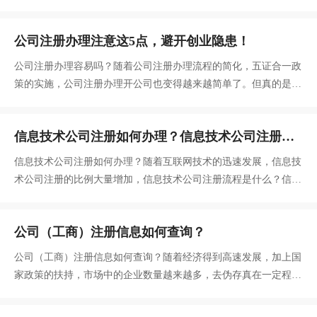
额，并在公司登记机关依法登记。工商营业执照上的注册资金怎么
写？
公司注册办理注意这5点，避开创业隐患！
公司注册办理容易吗？随着公司注册办理流程的简化，五证合一政
策的实施，公司注册办理开公司也变得越来越简单了。但真的是这
样的吗？据统计，去年平均每天新登记企业1 2万户，换个角度思
考，每天大约有1 2万人注册公司，开启创业之路。是很多人出师
信息技术公司注册如何办理？信息技术公司注册流
不利，并没有走好创业第一步，导致为以后的发展埋下大隐患。
程是什么？
信息技术公司注册如何办理？随着互联网技术的迅速发展，信息技
术公司注册的比例大量增加，信息技术公司注册流程是什么？信息
技术公司注册跟一般的公司注册有什么区别吗？
公司（工商）注册信息如何查询？
公司（工商）注册信息如何查询？随着经济得到高速发展，加上国
家政策的扶持，市场中的企业数量越来越多，去伪存真在一定程度
上成为每个人必备技能，正确辨别企业的真假可以避免各种入坑。
究竟如何辨别企业是否正规呢？公司注册信息查询快速解决，简单