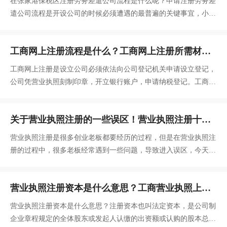
在张家港保税区注册劳务差遣公司流程是什么呢？申请注册劳务差
遣公司流程是开设公司的时候必须遭遇的最普遍的关键事宜，小编
向想创建公司的盆友
工商网上注册流程是什么？工商网上注册所需材
料？
工商网上注册是设立公司必须依法向公司登记机关申请设立登记，
公司凭营业执照刻制印章，开立银行账户，申请纳税登记。工商网
上注册流程是什么？工商网上注册所需材料是什么？
关于营业执照注册的一些误区！营业执照注册十大
问题！
营业执照注册是很多创业老板都要经历的过程，但是在营业执照注
册的过程中，很多老板经常遇到一些问题，导致进入误区，今天颜
会计小编针对“营业执照注册”的误区问题进行解答，仅供参考：
营业执照注册资本是什么意思？工商营业执照上的
注册资金怎么写？
营业执照注册资本是什么意思？注册资本也叫法定资本，是公司制
企业章程规定的全体股东或发起人认缴的出资额或认购的股本总