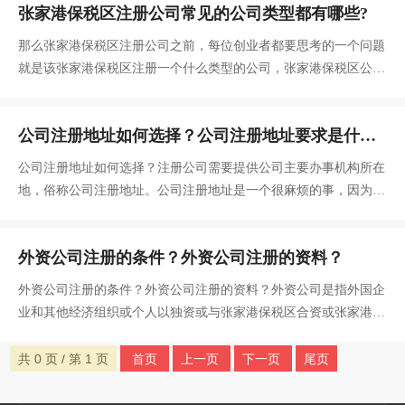
张家港保税区注册公司常见的公司类型都有哪些?
为大家说明查询企业工商注册信息的操作流程。
那么张家港保税区注册公司之前，每位创业者都要思考的一个问题
就是该张家港保税区注册一个什么类型的公司，张家港保税区公司
的类型不同，收益也是不一样的，如果创业者想要张家港保税区注
册公司，该注册一个什么类型的呢？
公司注册地址如何选择？公司注册地址要求是什
么？
公司注册地址如何选择？注册公司需要提供公司主要办事机构所在
地，俗称公司注册地址。公司注册地址是一个很麻烦的事，因为有
的公司类型对地址要求特别严格，而且地址也是有很多的类型。公
司注册地址要求是什么？
外资公司注册的条件？外资公司注册的资料？
外资公司注册的条件？外资公司注册的资料？外资公司是指外国企
业和其他经济组织或个人以独资或与张家港保税区合资或张家港保
税区方式在中国境内投资，并依照中国法律设立的能独立承担民事
责任的企业法人。
共 0 页 / 第 1 页
首页
上一页
下一页
尾页