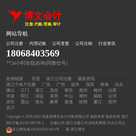
网站导航
公司注册
代理记账
公司变更
公司注销
行业资讯
18068403569
7*24小时在线咨询(同微信号)
友情链接 :
百度
湛江公司注册
最新资讯
湛江个体户注册
广东
广州
韶关
深圳
珠海
汕头
佛山
江门
湛江
茂名
肇庆
惠州
梅州
汕尾
河源
阳江
清远
东莞
中山
潮州
揭阳
云浮
赤坎
霞山
坡头
麻章
遂溪
徐闻
廉江
雷州
吴川
Copyright © 2018-2026 张家港博文会计代账有限公司 版权所有 版权所有
湛江
苏ICP备2023012853号-2
注册公司-湛江注册公司流程及费用-代办公司注
苏公网安备32058202011611号
册-湛江博文