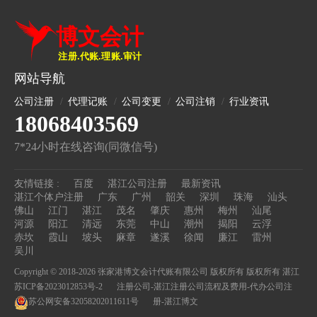
网站导航
公司注册
代理记账
公司变更
公司注销
行业资讯
18068403569
7*24小时在线咨询(同微信号)
友情链接 :
百度
湛江公司注册
最新资讯
湛江个体户注册
广东
广州
韶关
深圳
珠海
汕头
佛山
江门
湛江
茂名
肇庆
惠州
梅州
汕尾
河源
阳江
清远
东莞
中山
潮州
揭阳
云浮
赤坎
霞山
坡头
麻章
遂溪
徐闻
廉江
雷州
吴川
Copyright © 2018-2026 张家港博文会计代账有限公司 版权所有 版权所有
湛江
苏ICP备2023012853号-2
注册公司-湛江注册公司流程及费用-代办公司注
苏公网安备32058202011611号
册-湛江博文