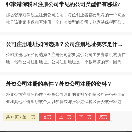
张家港保税区注册公司常见的公司类型都有哪些?
为大家说明查询企业工商注册信息的操作流程。
那么张家港保税区注册公司之前，每位创业者都要思考的一个问题
就是该张家港保税区注册一个什么类型的公司，张家港保税区公司
的类型不同，收益也是不一样的，如果创业者想要张家港保税区注
册公司，该注册一个什么类型的呢？
公司注册地址如何选择？公司注册地址要求是什
么？
公司注册地址如何选择？注册公司需要提供公司主要办事机构所在
地，俗称公司注册地址。公司注册地址是一个很麻烦的事，因为有
的公司类型对地址要求特别严格，而且地址也是有很多的类型。公
司注册地址要求是什么？
外资公司注册的条件？外资公司注册的资料？
外资公司注册的条件？外资公司注册的资料？外资公司是指外国企
业和其他经济组织或个人以独资或与张家港保税区合资或张家港保
税区方式在中国境内投资，并依照中国法律设立的能独立承担民事
责任的企业法人。
共 0 页 / 第 1 页
首页
上一页
下一页
尾页