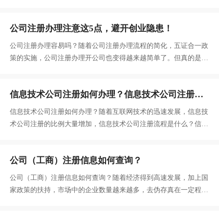
额，并在公司登记机关依法登记。工商营业执照上的注册资金怎么
写？
公司注册办理注意这5点，避开创业隐患！
公司注册办理容易吗？随着公司注册办理流程的简化，五证合一政
策的实施，公司注册办理开公司也变得越来越简单了。但真的是这
样的吗？据统计，去年平均每天新登记企业1 2万户，换个角度思
考，每天大约有1 2万人注册公司，开启创业之路。是很多人出师
信息技术公司注册如何办理？信息技术公司注册流
不利，并没有走好创业第一步，导致为以后的发展埋下大隐患。
程是什么？
信息技术公司注册如何办理？随着互联网技术的迅速发展，信息技
术公司注册的比例大量增加，信息技术公司注册流程是什么？信息
技术公司注册跟一般的公司注册有什么区别吗？
公司（工商）注册信息如何查询？
公司（工商）注册信息如何查询？随着经济得到高速发展，加上国
家政策的扶持，市场中的企业数量越来越多，去伪存真在一定程度
上成为每个人必备技能，正确辨别企业的真假可以避免各种入坑。
究竟如何辨别企业是否正规呢？公司注册信息查询快速解决，简单