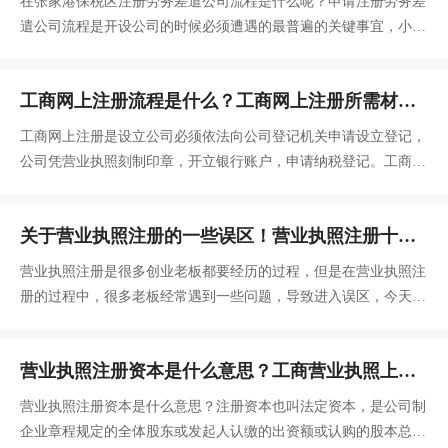
在张家港保税区注册劳务差遣公司流程是什么呢？申请注册劳务差
遣公司流程是开设公司的时候必须遭遇的最普遍的关键事宜，小编
向想创建公司的盆友
工商网上注册流程是什么？工商网上注册所需材
料？
工商网上注册是设立公司必须依法向公司登记机关申请设立登记，
公司凭营业执照刻制印章，开立银行账户，申请纳税登记。工商网
上注册流程是什么？工商网上注册所需材料是什么？
关于营业执照注册的一些误区！营业执照注册十大
问题！
营业执照注册是很多创业老板都要经历的过程，但是在营业执照注
册的过程中，很多老板经常遇到一些问题，导致进入误区，今天颜
会计小编针对“营业执照注册”的误区问题进行解答，仅供参考：
营业执照注册资本是什么意思？工商营业执照上的
注册资金怎么写？
营业执照注册资本是什么意思？注册资本也叫法定资本，是公司制
企业章程规定的全体股东或发起人认缴的出资额或认购的股本总