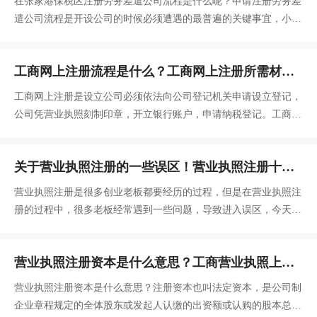
在张家港保税区注册劳务差遣公司流程是什么呢？申请注册劳务差
遣公司流程是开设公司的时候必须遭遇的最普遍的关键事宜，小编
向想创建公司的盆友
工商网上注册流程是什么？工商网上注册所需材
料？
工商网上注册是设立公司必须依法向公司登记机关申请设立登记，
公司凭营业执照刻制印章，开立银行账户，申请纳税登记。工商网
上注册流程是什么？工商网上注册所需材料是什么？
关于营业执照注册的一些误区！营业执照注册十大
问题！
营业执照注册是很多创业老板都要经历的过程，但是在营业执照注
册的过程中，很多老板经常遇到一些问题，导致进入误区，今天颜
会计小编针对“营业执照注册”的误区问题进行解答，仅供参考：
营业执照注册资本是什么意思？工商营业执照上的
注册资金怎么写？
营业执照注册资本是什么意思？注册资本也叫法定资本，是公司制
企业章程规定的全体股东或发起人认缴的出资额或认购的股本总