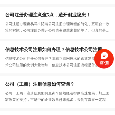
额，并在公司登记机关依法登记。工商营业执照上的注册资金怎么
写？
公司注册办理注意这5点，避开创业隐患！
公司注册办理容易吗？随着公司注册办理流程的简化，五证合一政
策的实施，公司注册办理开公司也变得越来越简单了。但真的是这
样的吗？据统计，去年平均每天新登记企业1 2万户，换个角度思
考，每天大约有1 2万人注册公司，开启创业之路。是很多人出师
信息技术公司注册如何办理？信息技术公司注册流
不利，并没有走好创业第一步，导致为以后的发展埋下大隐患。
程是什么？
信息技术公司注册如何办理？随着互联网技术的迅速发展，信息技
术公司注册的比例大量增加，信息技术公司注册流程是什么？信息
技术公司注册跟一般的公司注册有什么区别吗？
公司（工商）注册信息如何查询？
公司（工商）注册信息如何查询？随着经济得到高速发展，加上国
家政策的扶持，市场中的企业数量越来越多，去伪存真在一定程度
上成为每个人必备技能，正确辨别企业的真假可以避免各种入坑。
究竟如何辨别企业是否正规呢？公司注册信息查询快速解决，简单